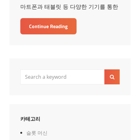
마트폰과 태블릿 등 다양한 기기를 통한
Continue Reading
릴
에
서
부
까
지:
시
Search
Search
대
for:
를
관
통
하
는
카테고리
온
라
슬롯 머신
인