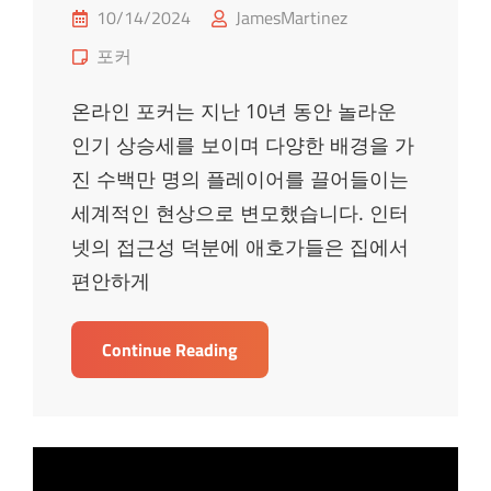
Posted
10/14/2024
JamesMartinez
on
Cat
포커
Links
온라인 포커는 지난 10년 동안 놀라운
인기 상승세를 보이며 다양한 배경을 가
진 수백만 명의 플레이어를 끌어들이는
세계적인 현상으로 변모했습니다. 인터
넷의 접근성 덕분에 애호가들은 집에서
편안하게
Continue Reading
다
양
한
포
커
환