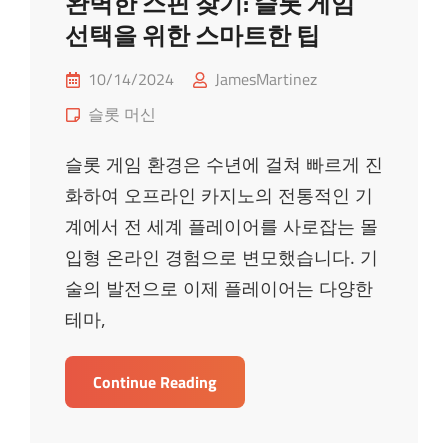
완벽한 스핀 찾기: 슬롯 게임
성
선택을 위한 스마트한 팁
공
을
Posted
10/14/2024
JamesMartinez
이
on
끄
Cat
슬롯 머신
는
Links
방
슬롯 게임 환경은 수년에 걸쳐 빠르게 진
법
화하여 오프라인 카지노의 전통적인 기
계에서 전 세계 플레이어를 사로잡는 몰
입형 온라인 경험으로 변모했습니다. 기
술의 발전으로 이제 플레이어는 다양한
테마,
Continue Reading
완
벽
한